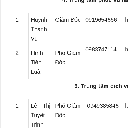
4. Trung tâm phục vụ h
1
Huỳnh
Giám Đốc
0919654666
h
Thanh
Vũ
0983747114
h
2
Hình
Phó Giám
Tiến
Đốc
Luân
5. Trung tâm dịch 
1
Lê Thị
Phó Giám
0949385846
l
Tuyết
Đốc
Trinh