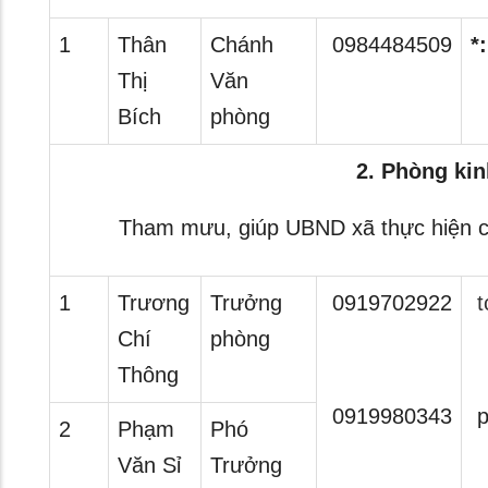
1
Thân
Chánh
0984484509
*
Thị
Văn
Bích
phòng
2. Phòng kin
Tham mưu, giúp UBND xã thực hiện c
1
Trương
Trưởng
0919702922
t
Chí
phòng
Thông
0919980343
p
2
Phạm
Phó
Văn Sỉ
Trưởng