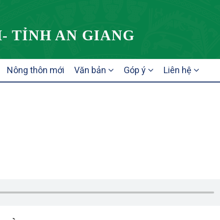
- TỈNH AN GIANG
Nông thôn mới
Văn bản
Góp ý
Liên hệ