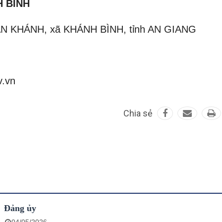
 BÌNH
 TÂN KHÁNH, xã KHÁNH BÌNH, tỉnh AN GIANG
v.vn
Chia sẻ
Đảng ủy