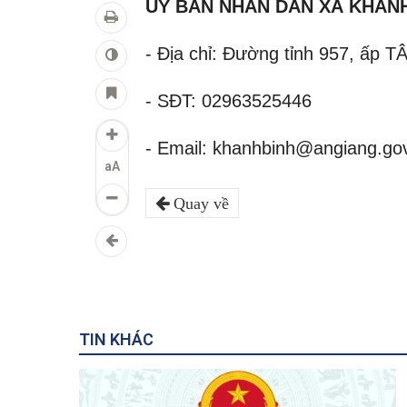
ỦY BAN NHÂN DÂN XÃ KHÁNH
- Địa chỉ: Đường tỉnh 957, ấp
- SĐT: 02963525446
- Email: khanhbinh@angiang.go
aA
Quay về
TIN KHÁC