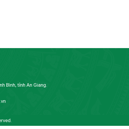
h Bình, tỉnh An Giang.
.vn
erved.