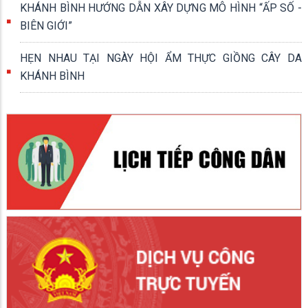
KHÁNH BÌNH HƯỚNG DẪN XÂY DỰNG MÔ HÌNH “ẤP SỐ -
BIÊN GIỚI”
HẸN NHAU TẠI NGÀY HỘI ẨM THỰC GIỒNG CÂY DA
KHÁNH BÌNH