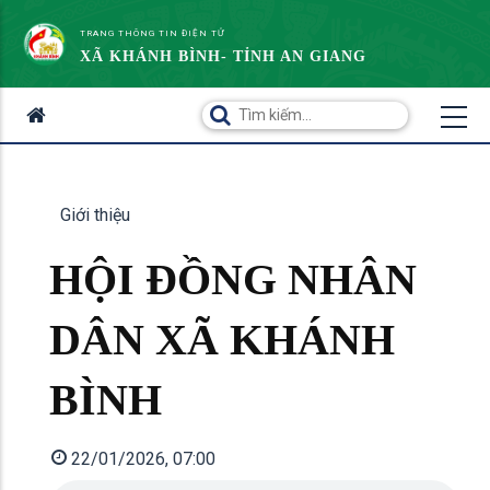
TRANG THÔNG TIN ĐIỆN TỬ
XÃ KHÁNH BÌNH- TỈNH AN GIANG
Giới thiệu
HỘI ĐỒNG NHÂN
DÂN XÃ KHÁNH
BÌNH
22/01/2026, 07:00