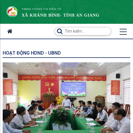
TRANG THÔNG TIN ĐIỆN TỬ
XÃ KHÁNH BÌNH- TỈNH AN GIANG
HOẠT ĐỘNG HDND - UBND