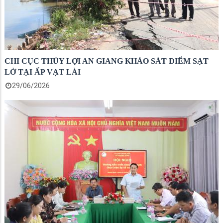
CHI CỤC THỦY LỢI AN GIANG KHẢO SÁT ĐIỂM SẠT
LỞ TẠI ẤP VẠT LÀI
29/06/2026