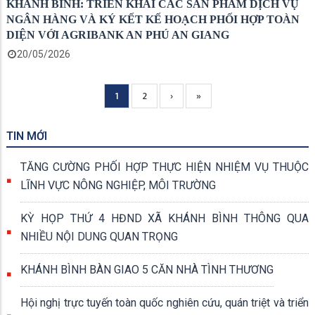
KHÁNH BÌNH: TRIỂN KHAI CÁC SẢN PHẨM DỊCH VỤ
NGÂN HÀNG VÀ KÝ KẾT KẾ HOẠCH PHỐI HỢP TOÀN
DIỆN VỚI AGRIBANK AN PHÚ AN GIANG
20/05/2026
Current
1
Page
2
Next
›
Trang
»
Pagination
page
page
cuối
TIN MỚI
TĂNG CƯỜNG PHỐI HỢP THỰC HIỆN NHIỆM VỤ THUỘC
LĨNH VỰC NÔNG NGHIỆP, MÔI TRƯỜNG
KỲ HỌP THỨ 4 HĐND XÃ KHÁNH BÌNH THÔNG QUA
NHIỀU NỘI DUNG QUAN TRỌNG
KHÁNH BÌNH BÀN GIAO 5 CĂN NHÀ TÌNH THƯƠNG
Hội nghị trực tuyến toàn quốc nghiên cứu, quán triệt và triển