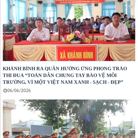
KHÁNH BÌNH RA QUÂN HƯỞNG ỨNG PHONG TRÀO
THI ĐUA “TOÀN DÂN CHUNG TAY BẢO VỆ MÔI
TRƯỜNG, VÌ MỘT VIỆT NAM XANH - SẠCH - ĐẸP”
06/06/2026