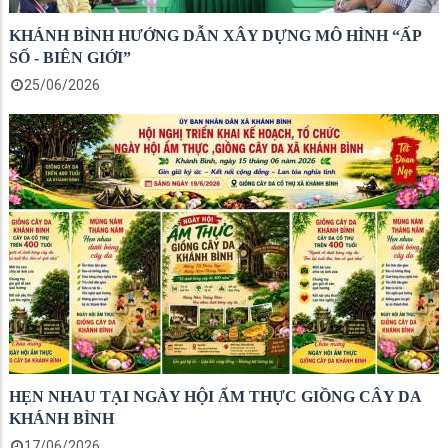
KHÁNH BÌNH HƯỚNG DẪN XÂY DỰNG MÔ HÌNH “ẤP
SỐ - BIÊN GIỚI”
25/06/2026
HẸN NHAU TẠI NGÀY HỘI ẨM THỰC GIỒNG CÂY DA
KHÁNH BÌNH
17/06/2026