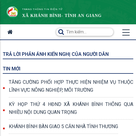
TRANG THÔNG TIN ĐIỆN TỬ
XÃ KHÁNH BÌNH- TỈNH AN GIANG
TRẢ LỜI PHẢN ÁNH KIẾN NGHỊ CỦA NGƯỜI DÂN
TIN MỚI
TĂNG CƯỜNG PHỐI HỢP THỰC HIỆN NHIỆM VỤ THUỘC
LĨNH VỰC NÔNG NGHIỆP, MÔI TRƯỜNG
KỲ HỌP THỨ 4 HĐND XÃ KHÁNH BÌNH THÔNG QUA
NHIỀU NỘI DUNG QUAN TRỌNG
KHÁNH BÌNH BÀN GIAO 5 CĂN NHÀ TÌNH THƯƠNG