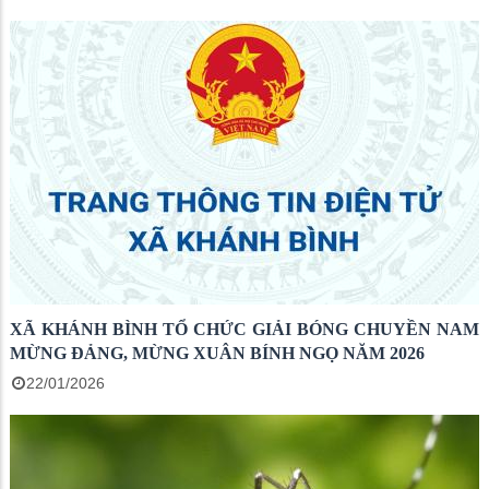
XÃ KHÁNH BÌNH TỔ CHỨC GIẢI BÓNG CHUYỀN NAM
MỪNG ĐẢNG, MỪNG XUÂN BÍNH NGỌ NĂM 2026
22/01/2026