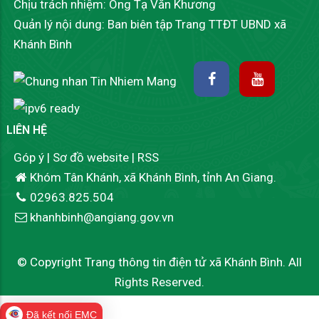
Chịu trách nhiệm: Ông Tạ Văn Khương
Quản lý nội dung: Ban biên tập Trang TTĐT UBND xã
Khánh Bình
LIÊN HỆ
Góp ý
|
Sơ đồ website
|
RSS
Khóm Tân Khánh, xã Khánh Bình, tỉnh An Giang.
02963.825.504
khanhbinh@angiang.gov.vn
© Copyright Trang thông tin điện tử xã Khánh Bình. All
Rights Reserved.
Đã kết nối EMC