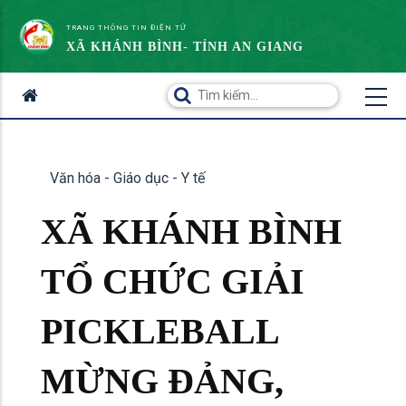
TRANG THÔNG TIN ĐIỆN TỬ
XÃ KHÁNH BÌNH- TỈNH AN GIANG
Văn hóa - Giáo dục - Y tế
XÃ KHÁNH BÌNH
TỔ CHỨC GIẢI
PICKLEBALL
MỪNG ĐẢNG,