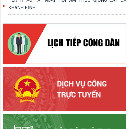
HẸN NHAU TẠI NGÀY HỘI ẨM THỰC GIỒNG CÂY DA
KHÁNH BÌNH