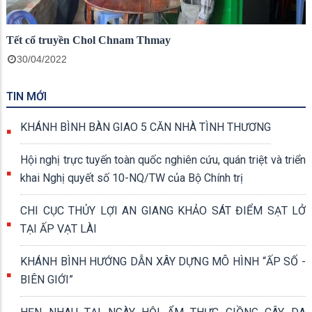
Tết cổ truyền Chol Chnam Thmay
30/04/2022
TIN MỚI
KHÁNH BÌNH BÀN GIAO 5 CĂN NHÀ TÌNH THƯƠNG
Hội nghị trực tuyến toàn quốc nghiên cứu, quán triệt và triển
khai Nghị quyết số 10-NQ/TW của Bộ Chính trị
CHI CỤC THỦY LỢI AN GIANG KHẢO SÁT ĐIỂM SẠT LỞ
TẠI ẤP VẠT LÀI
KHÁNH BÌNH HƯỚNG DẪN XÂY DỰNG MÔ HÌNH “ẤP SỐ -
BIÊN GIỚI”