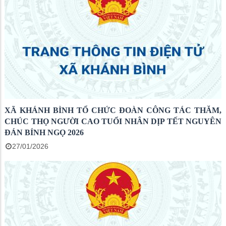
XÃ KHÁNH BÌNH TỔ CHỨC ĐOÀN CÔNG TÁC THĂM,
CHÚC THỌ NGƯỜI CAO TUỔI NHÂN DỊP TẾT NGUYÊN
ĐÁN BÍNH NGỌ 2026
27/01/2026