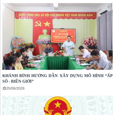
KHÁNH BÌNH HƯỚNG DẪN XÂY DỰNG MÔ HÌNH “ẤP
SỐ - BIÊN GIỚI”
25/06/2026