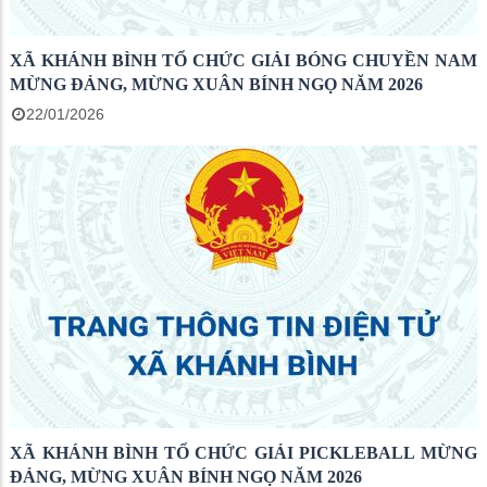
XÃ KHÁNH BÌNH TỔ CHỨC GIẢI BÓNG CHUYỀN NAM
MỪNG ĐẢNG, MỪNG XUÂN BÍNH NGỌ NĂM 2026
22/01/2026
XÃ KHÁNH BÌNH TỔ CHỨC GIẢI PICKLEBALL MỪNG
ĐẢNG, MỪNG XUÂN BÍNH NGỌ NĂM 2026