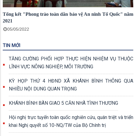
Tổng kết "Phong trào toàn dân bảo vệ An ninh Tổ Quốc" năm
2021
05/05/2022
TIN MỚI
TĂNG CƯỜNG PHỐI HỢP THỰC HIỆN NHIỆM VỤ THUỘC
LĨNH VỰC NÔNG NGHIỆP, MÔI TRƯỜNG
KỲ HỌP THỨ 4 HĐND XÃ KHÁNH BÌNH THÔNG QUA
NHIỀU NỘI DUNG QUAN TRỌNG
KHÁNH BÌNH BÀN GIAO 5 CĂN NHÀ TÌNH THƯƠNG
Hội nghị trực tuyến toàn quốc nghiên cứu, quán triệt và triển
khai Nghị quyết số 10-NQ/TW của Bộ Chính trị