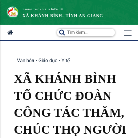
TRANG THÔNG TIN ĐIỆN TỬ
XÃ KHÁNH BÌNH- TỈNH AN GIANG
Văn hóa - Giáo dục - Y tế
XÃ KHÁNH BÌNH
TỔ CHỨC ĐOÀN
CÔNG TÁC THĂM,
CHÚC THỌ NGƯỜI