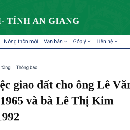
- TỈNH AN GIANG
Nông thôn mới
Văn bản
Góp ý
Liên hệ
ạ tầng
Thông báo
ệc giao đất cho ông Lê Vă
 1965 và bà Lê Thị Kim
1992