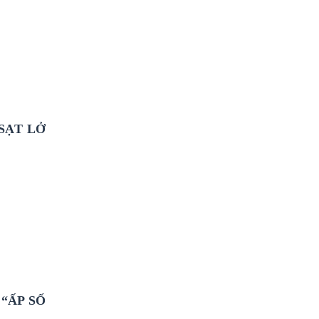
SẠT LỞ
“ẤP SỐ