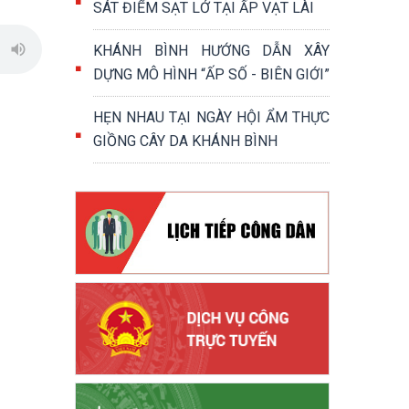
SÁT ĐIỂM SẠT LỞ TẠI ẤP VẠT LÀI
KHÁNH BÌNH HƯỚNG DẪN XÂY
DỰNG MÔ HÌNH “ẤP SỐ - BIÊN GIỚI”
HẸN NHAU TẠI NGÀY HỘI ẨM THỰC
GIỒNG CÂY DA KHÁNH BÌNH