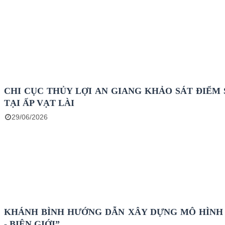
CHI CỤC THỦY LỢI AN GIANG KHẢO SÁT ĐIỂM 
TẠI ẤP VẠT LÀI
29/06/2026
KHÁNH BÌNH HƯỚNG DẪN XÂY DỰNG MÔ HÌNH 
- BIÊN GIỚI”