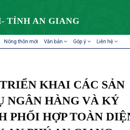
- TỈNH AN GIANG
Nông thôn mới
Văn bản
Góp ý
Liên hệ
TRIỂN KHAI CÁC SẢN
Ụ NGÂN HÀNG VÀ KÝ
H PHỐI HỢP TOÀN DIỆ