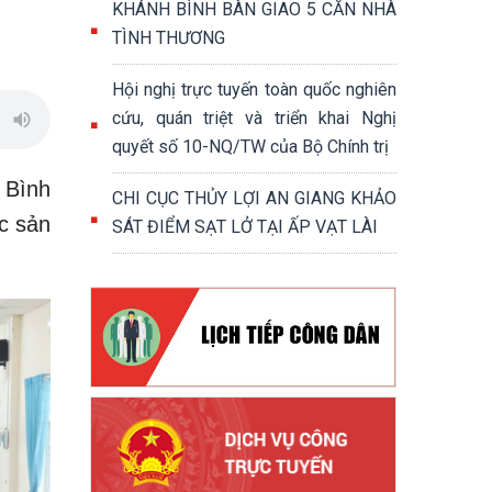
KHÁNH BÌNH BÀN GIAO 5 CĂN NHÀ
TÌNH THƯƠNG
Hội nghị trực tuyến toàn quốc nghiên
cứu, quán triệt và triển khai Nghị
quyết số 10-NQ/TW của Bộ Chính trị
 Bình
CHI CỤC THỦY LỢI AN GIANG KHẢO
c sản
SÁT ĐIỂM SẠT LỞ TẠI ẤP VẠT LÀI