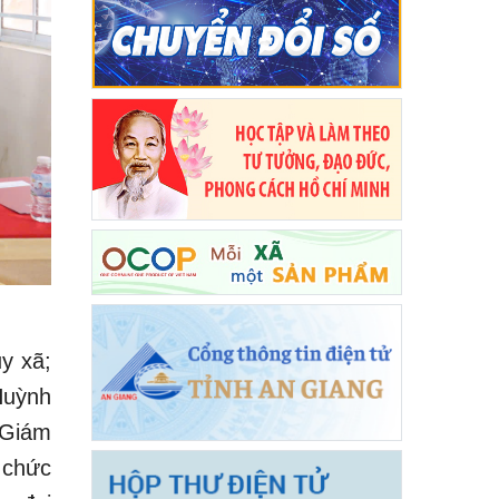
y xã;
Huỳnh
 Giám
 chức