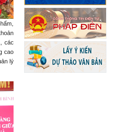
phẩm,
khoản
, các
g cao
uản lý