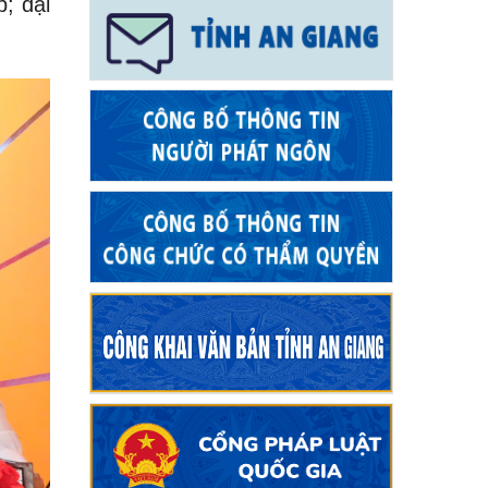
p; đại