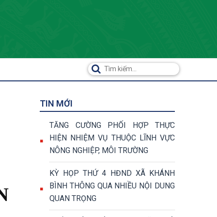
TIN MỚI
TĂNG CƯỜNG PHỐI HỢP THỰC
HIỆN NHIỆM VỤ THUỘC LĨNH VỰC
NÔNG NGHIỆP, MÔI TRƯỜNG
KỲ HỌP THỨ 4 HĐND XÃ KHÁNH
BÌNH THÔNG QUA NHIỀU NỘI DUNG
N
QUAN TRỌNG