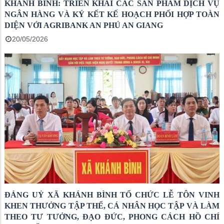
KHÁNH BÌNH: TRIỂN KHAI CÁC SẢN PHẨM DỊCH VỤ
NGÂN HÀNG VÀ KÝ KẾT KẾ HOẠCH PHỐI HỢP TOÀN
DIỆN VỚI AGRIBANK AN PHÚ AN GIANG
20/05/2026
ĐẢNG UỶ XÃ KHÁNH BÌNH TỔ CHỨC LỄ TÔN VINH
KHEN THƯỞNG TẬP THỂ, CÁ NHÂN HỌC TẬP VÀ LÀM
THEO TƯ TƯỞNG, ĐẠO ĐỨC, PHONG CÁCH HỒ CHÍ