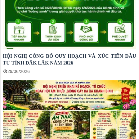
HỘI NGHỊ CÔNG BỐ QUY HOẠCH VÀ XÚC TIẾN ĐẦU
TƯ TỈNH ĐẮK LẮK NĂM 2026
29/06/2026