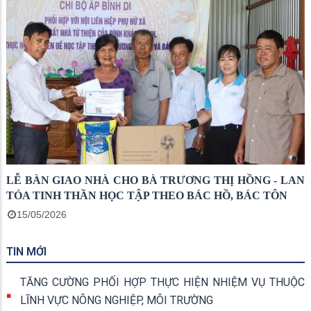
LỄ BÀN GIAO NHÀ CHO BÀ TRƯƠNG THỊ HỒNG - LAN
TỎA TINH THẦN HỌC TẬP THEO BÁC HỒ, BÁC TÔN
15/05/2026
TIN MỚI
TĂNG CƯỜNG PHỐI HỢP THỰC HIỆN NHIỆM VỤ THUỘC
LĨNH VỰC NÔNG NGHIỆP, MÔI TRƯỜNG