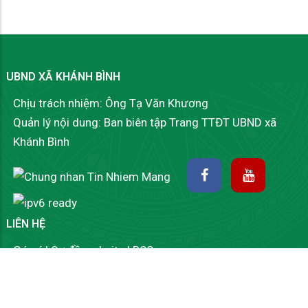
UBND XÃ KHÁNH BÌNH
Chịu trách nhiệm: Ông Tạ Văn Khương
Quản lý nội dung: Ban biên tập Trang TTĐT UBND xã
Khánh Bình
LIÊN HỆ
Góp ý
|
Sơ đồ website
|
RSS
Khóm Tân Khánh, xã Khánh Bình, tỉnh An Giang.
02963.825.504