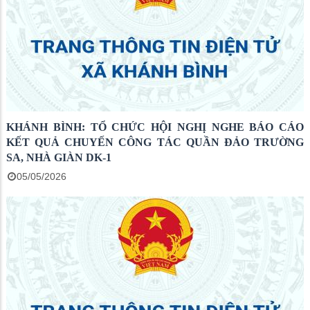
KHÁNH BÌNH: TỔ CHỨC HỘI NGHỊ NGHE BÁO CÁO
KẾT QUẢ CHUYẾN CÔNG TÁC QUẦN ĐẢO TRƯỜNG
SA, NHÀ GIÀN DK-1
05/05/2026