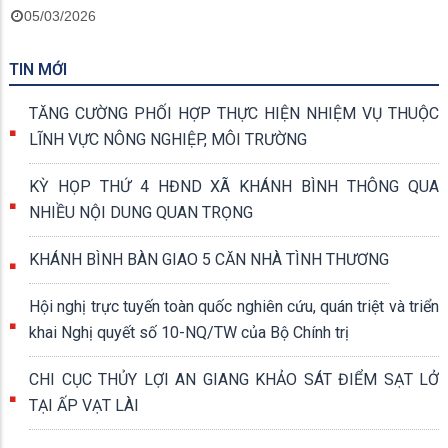
05/03/2026
TIN MỚI
TĂNG CƯỜNG PHỐI HỢP THỰC HIỆN NHIỆM VỤ THUỘC
LĨNH VỰC NÔNG NGHIỆP, MÔI TRƯỜNG
KỲ HỌP THỨ 4 HĐND XÃ KHÁNH BÌNH THÔNG QUA
NHIỀU NỘI DUNG QUAN TRỌNG
KHÁNH BÌNH BÀN GIAO 5 CĂN NHÀ TÌNH THƯƠNG
Hội nghị trực tuyến toàn quốc nghiên cứu, quán triệt và triển
khai Nghị quyết số 10-NQ/TW của Bộ Chính trị
CHI CỤC THỦY LỢI AN GIANG KHẢO SÁT ĐIỂM SẠT LỞ
TẠI ẤP VẠT LÀI