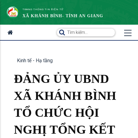
TRANG THÔNG TIN ĐIỆN TỬ
XÃ KHÁNH BÌNH- TỈNH AN GIANG
Kinh tế - Hạ tầng
ĐẢNG ỦY UBND
XÃ KHÁNH BÌNH
TỔ CHỨC HỘI
NGHỊ TỔNG KẾT