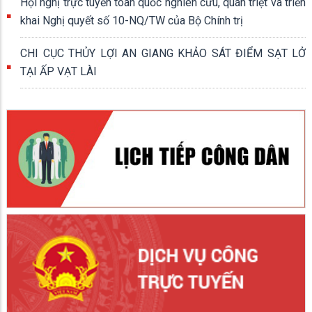
Hội nghị trực tuyến toàn quốc nghiên cứu, quán triệt và triển
khai Nghị quyết số 10-NQ/TW của Bộ Chính trị
CHI CỤC THỦY LỢI AN GIANG KHẢO SÁT ĐIỂM SẠT LỞ
TẠI ẤP VẠT LÀI