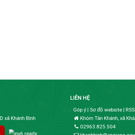
LIÊN HỆ
Góp ý
|
Sơ đồ website
|
RSS
ND xã Khánh Bình
Khóm Tân Khánh, xã Khán
02963.825.504
khanhbinh@angiang.gov