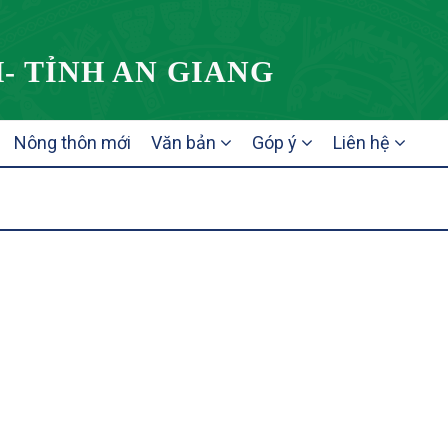
- TỈNH AN GIANG
Nông thôn mới
Văn bản
Góp ý
Liên hệ