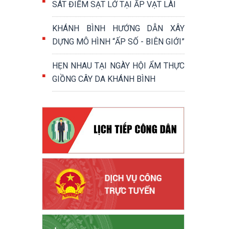
SÁT ĐIỂM SẠT LỞ TẠI ẤP VẠT LÀI
KHÁNH BÌNH HƯỚNG DẪN XÂY
DỰNG MÔ HÌNH “ẤP SỐ - BIÊN GIỚI”
HẸN NHAU TẠI NGÀY HỘI ẨM THỰC
GIỒNG CÂY DA KHÁNH BÌNH