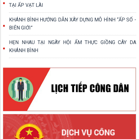
TẠI ẤP VẠT LÀI
KHÁNH BÌNH HƯỚNG DẪN XÂY DỰNG MÔ HÌNH “ẤP SỐ -
BIÊN GIỚI”
HẸN NHAU TẠI NGÀY HỘI ẨM THỰC GIỒNG CÂY DA
KHÁNH BÌNH