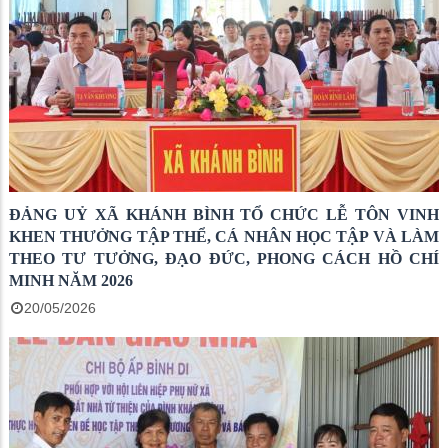
ĐẢNG UỶ XÃ KHÁNH BÌNH TỔ CHỨC LỄ TÔN VINH
KHEN THƯỞNG TẬP THỂ, CÁ NHÂN HỌC TẬP VÀ LÀM
THEO TƯ TƯỞNG, ĐẠO ĐỨC, PHONG CÁCH HỒ CHÍ
MINH NĂM 2026
20/05/2026