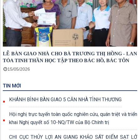
LỄ BÀN GIAO NHÀ CHO BÀ TRƯƠNG THỊ HỒNG - LAN
TỎA TINH THẦN HỌC TẬP THEO BÁC HỒ, BÁC TÔN
15/05/2026
TIN MỚI
KHÁNH BÌNH BÀN GIAO 5 CĂN NHÀ TÌNH THƯƠNG
Hội nghị trực tuyến toàn quốc nghiên cứu, quán triệt và triển
khai Nghị quyết số 10-NQ/TW của Bộ Chính trị
CHI CỤC THỦY LỢI AN GIANG KHẢO SÁT ĐIỂM SẠT LỞ