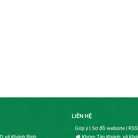
LIÊN HỆ
Góp ý
|
Sơ đồ website
|
RSS
ND xã Khánh Bình
Khóm Tân Khánh, xã Khán