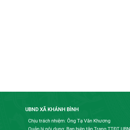
UBND XÃ KHÁNH BÌNH
Chịu trách nhiệm: Ông Tạ Văn Khương
Quản lý nội dung: Ban biên tập Trang TTĐT UB