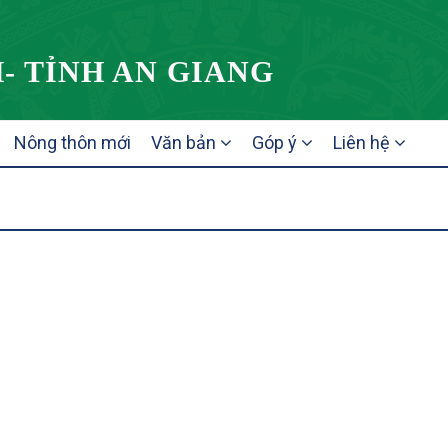
- TỈNH AN GIANG
Nông thôn mới
Văn bản
Góp ý
Liên hệ