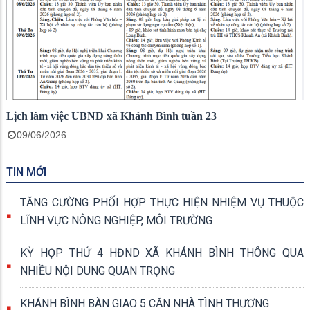
Lịch làm việc UBND xã Khánh Bình tuần 23
09/06/2026
TIN MỚI
TĂNG CƯỜNG PHỐI HỢP THỰC HIỆN NHIỆM VỤ THUỘC
LĨNH VỰC NÔNG NGHIỆP, MÔI TRƯỜNG
KỲ HỌP THỨ 4 HĐND XÃ KHÁNH BÌNH THÔNG QUA
NHIỀU NỘI DUNG QUAN TRỌNG
KHÁNH BÌNH BÀN GIAO 5 CĂN NHÀ TÌNH THƯƠNG