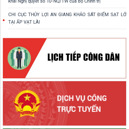
khai Nghị quyết số 10-NQ/TW của Bộ Chính trị
CHI CỤC THỦY LỢI AN GIANG KHẢO SÁT ĐIỂM SẠT LỞ
TẠI ẤP VẠT LÀI