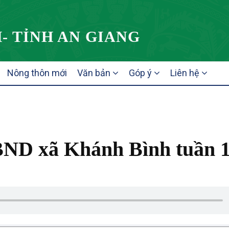
- TỈNH AN GIANG
Nông thôn mới
Văn bản
Góp ý
Liên hệ
BND xã Khánh Bình tuần 