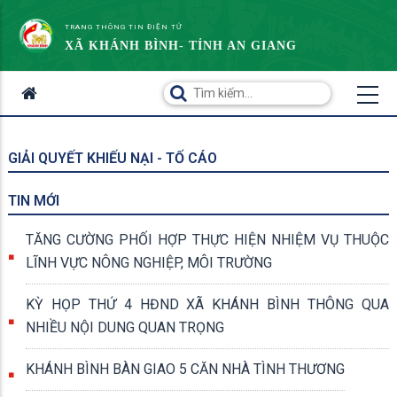
TRANG THÔNG TIN ĐIỆN TỬ
XÃ KHÁNH BÌNH- TỈNH AN GIANG
GIẢI QUYẾT KHIẾU NẠI - TỐ CÁO
TIN MỚI
TĂNG CƯỜNG PHỐI HỢP THỰC HIỆN NHIỆM VỤ THUỘC
LĨNH VỰC NÔNG NGHIỆP, MÔI TRƯỜNG
KỲ HỌP THỨ 4 HĐND XÃ KHÁNH BÌNH THÔNG QUA
NHIỀU NỘI DUNG QUAN TRỌNG
KHÁNH BÌNH BÀN GIAO 5 CĂN NHÀ TÌNH THƯƠNG