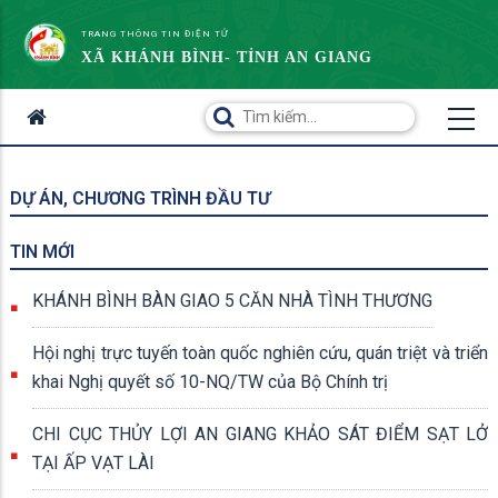
TRANG THÔNG TIN ĐIỆN TỬ
XÃ KHÁNH BÌNH- TỈNH AN GIANG
DỰ ÁN, CHƯƠNG TRÌNH ĐẦU TƯ
TIN MỚI
KHÁNH BÌNH BÀN GIAO 5 CĂN NHÀ TÌNH THƯƠNG
Hội nghị trực tuyến toàn quốc nghiên cứu, quán triệt và triển
khai Nghị quyết số 10-NQ/TW của Bộ Chính trị
CHI CỤC THỦY LỢI AN GIANG KHẢO SÁT ĐIỂM SẠT LỞ
TẠI ẤP VẠT LÀI