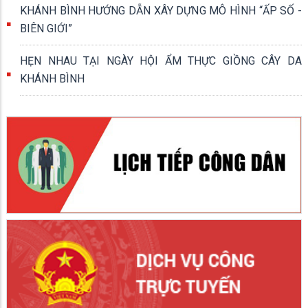
KHÁNH BÌNH HƯỚNG DẪN XÂY DỰNG MÔ HÌNH “ẤP SỐ -
BIÊN GIỚI”
HẸN NHAU TẠI NGÀY HỘI ẨM THỰC GIỒNG CÂY DA
KHÁNH BÌNH