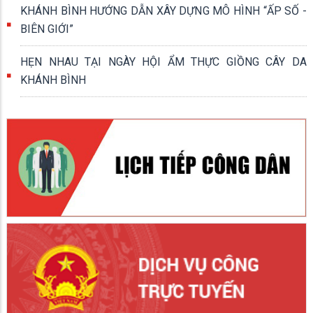
KHÁNH BÌNH HƯỚNG DẪN XÂY DỰNG MÔ HÌNH “ẤP SỐ -
BIÊN GIỚI”
HẸN NHAU TẠI NGÀY HỘI ẨM THỰC GIỒNG CÂY DA
KHÁNH BÌNH